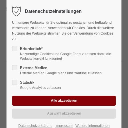
Datenschutzeinstellungen
Um unsere Webseite für Sie optimal zu gestalten und fortlaufend
verbessern zu können, verwenden wir Cookies. Durch die weitere
Nutzung der Webseite stimmen Sie der Verwendung von Cookies
Advent auf dem
Neumarkt
zu.
Anmeldung Standbetreiber
Formular NL-FA 2026
Erforderlich*
Notwendige Cookies und Google Fonts zulassen damit die
Website korrekt funktioniert
Formular NL-FA 2026
Externe Medien
Externe Medien Google Maps und Youtube zulassen
Der Anmelder beantragt hiermit verbindlich beim Veranstalter
Statistik
Neuland Zeitreisen Sven-Erik Hitzer e.K., die Teilnahme am
Google Analytics zulassen
Advent auf dem Neumarkt als Standbetreiber auf der
Grundlage der beigefügten Marktordnung (Teil 1 und 2) wie
folgt:
Datenschutzerklärung
Impressum
Weitere Informationen